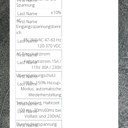
Spannung
±10%
AC-
Eingangsspannungsbere
ich :
85-264VAC 47-63 Hz
120-370 VDC
AC Einschaltstrom:
Kaltstartstrom 15A /
115V 30A / 230V
Überspannungschutz:
105% -150% Hiccup-
Modus, automatische
Wiederherstellung
Setup Anstieg, Haltezeit
100 ms, 30ms60ms bei
Volllast und 230VAC
Durchschlagspannung: