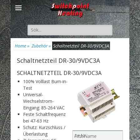
Suche
nach:
Home
»
Zubehör
»
Schaltnetzteil DR-30/9VDC3A
Schaltnetzteil DR-30/9VDC3A
SCHALTNETZTEIL DR-30/9VDC3A
100% Volllast Burn-in-
Test
Universal-
Wechselstrom-
Eingang: 85-264 VAC
Feste Schaltfrequenz
bei 47-63 Hz
Schutz: Kurzschluss /
Überlastung
Art.Nr