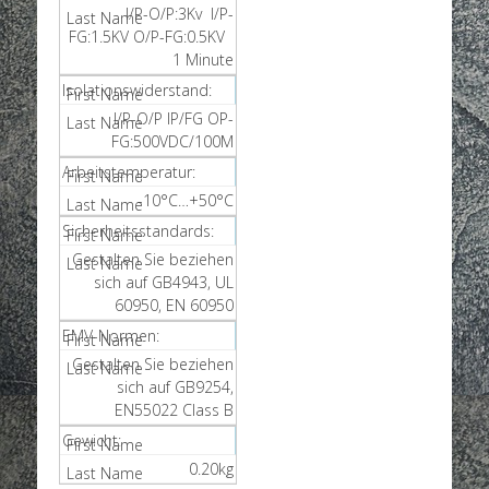
I/P-O/P:3Kv I/P-
FG:1.5KV O/P-FG:0.5KV
1 Minute
Isolationswiderstand:
I/P-O/P IP/FG OP-
FG:500VDC/100M
Arbeitstemperatur:
-10°C…+50°C
Sicherheitsstandards:
Gestalten Sie beziehen
sich auf GB4943, UL
60950, EN 60950
EMV-Normen:
Gestalten Sie beziehen
sich auf GB9254,
EN55022 Class B
Gewicht:
0.20kg