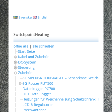
Svenska
English
SwitchpointHeating
öffne alle
|
alle schließen
Start-Seite
Kabel und Zubehör
DC-System
Steuerung
Zubehör
KOMPENSATIONSKABEL – Sensorkabel Weichenheizu
3G-Router RUT500
Datenloggen PC700
DLT Data Logger
Heizungen für Weichenheizung Schaltschrank HG-140
LCD-8 Regulatoren
Patch-Antenne