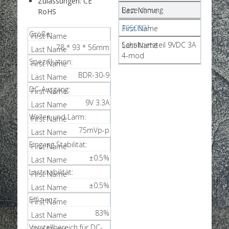
Zulassungen: CE
Bezeichnung
RoHS
3950391
Größe:
Schaltnetzteil 9VDC 3A
78 * 93 * 56mm
4-mod
Spezifikation:
BDR-30-9
DC-Ausgang:
9V 3.3A
Wellen und Lärm:
75mVp-p
Eingang Stabilität:
±0.5%
Laststabilität:
±0.5%
Effizienz:
83%
Verstellbereich für DC-