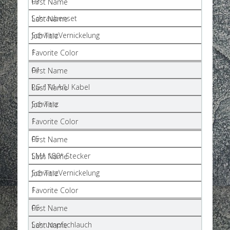
03
Schraubenset
SchwarzVernickelung
1
04
RG-174 A/U Kabel
Schwarz
1
05
SMA 180* Stecker
SchwarzVernickelung
1
06
Schrumpfschlauch