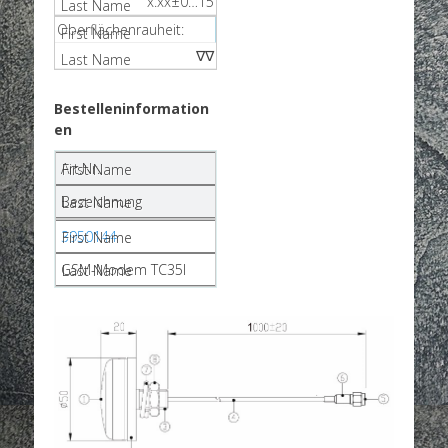
x.xx±0…15
Oberflächenrauheit:
∇∇
Bestelleninformation
en
Art.Nr.
Bezeichnung
3950144
GSM-Modem TC35I