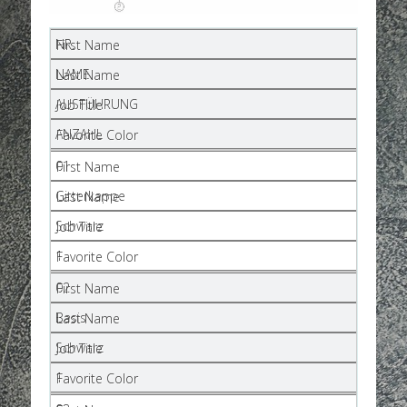
NR.
NAME
AUSFÜHRUNG
ANZAHL
01
Gitterkappe
Schwarz
1
02
Basis
Schwarz
1