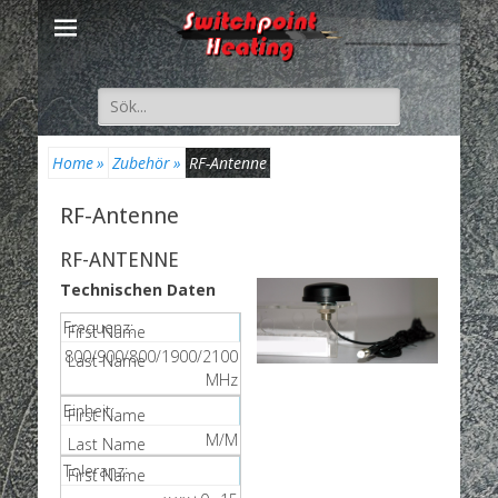
Suche
nach:
Home
»
Zubehör
»
RF-Antenne
RF-Antenne
RF-ANTENNE
Technischen Daten
Frequenz:
800/900/800/1900/2100
MHz
Einheit:
M/M
Toleranz: