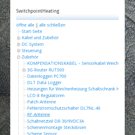
SwitchpointHeating
öffne alle
|
alle schließen
Start-Seite
Kabel und Zubehör
DC-System
Steuerung
Zubehör
KOMPENSATIONSKABEL – Sensorkabel Weichenheizu
3G-Router RUT500
Datenloggen PC700
DLT Data Logger
Heizungen für Weichenheizung Schaltschrank HG-140
LCD-8 Regulatoren
Patch-Antenne
Fehlerstromschutzschalter DL7NL-40
RF-Antenne
Schaltnetzteil DR-30/9VDC3A
Schienenmontage Steckdosen
Schiene Sensor