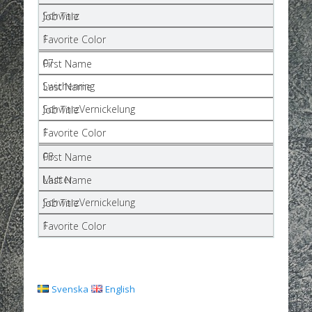
Schwarz
1
07
Swichenring
SchwarzVernickelung
1
08
Mutter
SchwarzVernickelung
1
Svenska
English