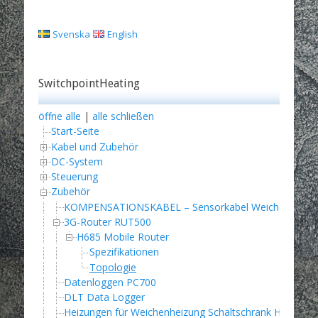
Svenska
English
SwitchpointHeating
öffne alle
|
alle schließen
Start-Seite
Kabel und Zubehör
DC-System
Steuerung
Zubehör
KOMPENSATIONSKABEL – Sensorkabel Weichenheizu
3G-Router RUT500
H685 Mobile Router
Spezifikationen
Topologie
Datenloggen PC700
DLT Data Logger
Heizungen für Weichenheizung Schaltschrank HG-140