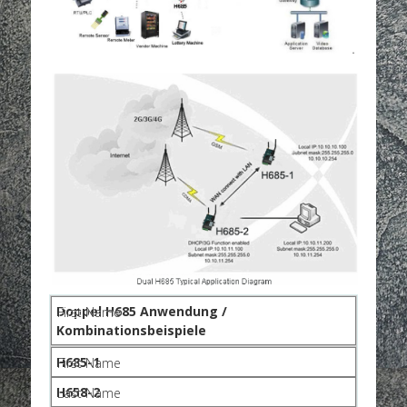
Doppel H685 Anwendung /
Kombinationsbeispiele
H685-1
H658-2