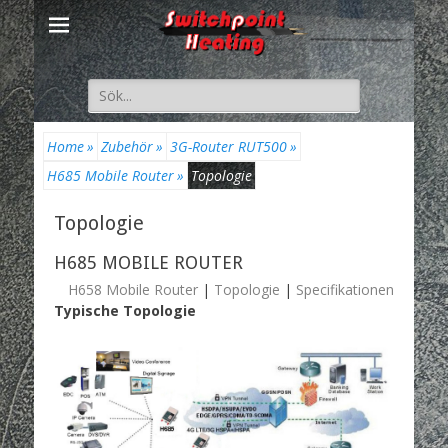
Suche
nach:
Home
»
Zubehör
»
3G-Router RUT500
»
H685 Mobile Router
»
Topologie
Topologie
H685 MOBILE ROUTER
H658 Mobile Router
|
Topologie
|
Specifikationen
Typische Topologie