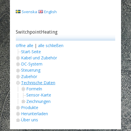
Svenska
English
SwitchpointHeating
öffne alle
|
alle schließen
Start-Seite
Kabel und Zubehör
DC-System
Steuerung
Zubehör
Technische Daten
Formeln
Sensor-Karte
Zeichnungen
Produkte
Herunterladen
Über uns