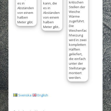
kritischen
es in
kann, die
Stellen der
Abständen
es in
Weiche
von einem
Abständen
Wärme
halben
von einem
zugeführt.
Meter gibt.
halben
Die
Meter gibt..
Weichenfac
hheizung
wird in zwei
kompletten
Hälften
geliefert,
die einfach
unter der
Stellstange
montiert
werden.
Svenska
English