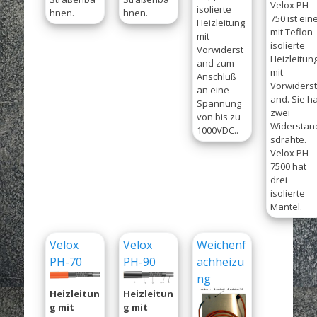
Velox PH-
isolierte
hnen.
hnen.
750 ist ein
Heizleitung
mit Teflon
mit
isolierte
Vorwiderst
Heizleitun
and zum
mit
Anschluß
Vorwiders
an eine
and. Sie h
Spannung
zwei
von bis zu
Widerstan
1000VDC..
sdrähte.
Velox PH-
7500 hat
drei
isolierte
Mäntel.
Velox
Velox
Weichenf
PH-70
PH-90
achheizu
ng
Heizleitun
Heizleitun
g mit
g mit