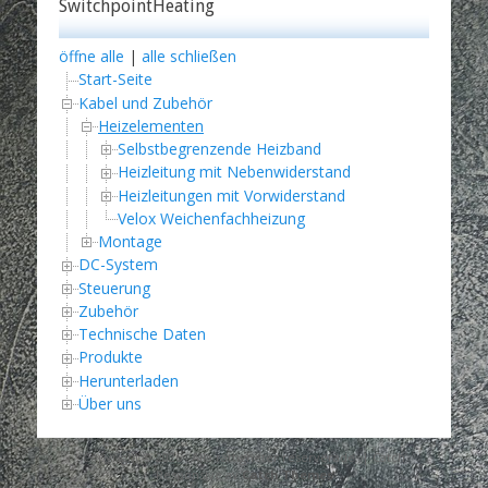
SwitchpointHeating
öffne alle
|
alle schließen
Start-Seite
Kabel und Zubehör
Heizelementen
Selbstbegrenzende Heizband
Heizleitung mit Nebenwiderstand
Heizleitungen mit Vorwiderstand
Velox Weichenfachheizung
Montage
DC-System
Steuerung
Zubehör
Technische Daten
Produkte
Herunterladen
Über uns
Copyright © 2026
. Alla rättigheter reserverade. | Catch
Responsive av
Catch Themes