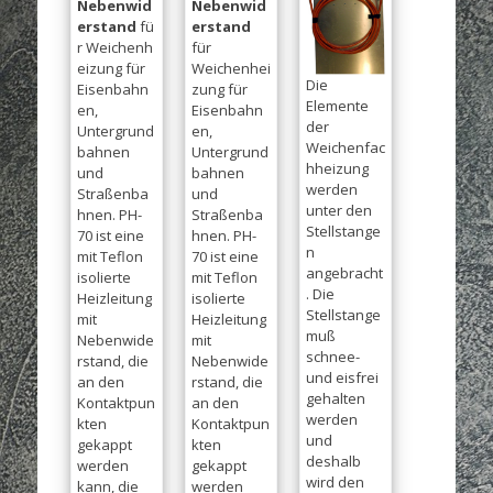
Nebenwid
Nebenwid
erstand
fü
erstand
r Weichenh
für
eizung für
Weichenhei
Die
Eisenbahn
zung für
Elemente
en,
Eisenbahn
der
Untergrund
en,
Weichenfac
bahnen
Untergrund
hheizung
und
bahnen
werden
Straßenba
und
unter den
hnen. PH-
Straßenba
Stellstange
70 ist eine
hnen. PH-
n
mit Teflon
70 ist eine
angebracht
isolierte
mit Teflon
. Die
Heizleitung
isolierte
Stellstange
mit
Heizleitung
muß
Nebenwide
mit
schnee-
rstand, die
Nebenwide
und eisfrei
an den
rstand, die
gehalten
Kontaktpun
an den
werden
kten
Kontaktpun
und
gekappt
kten
deshalb
werden
gekappt
wird den
kann, die
werden