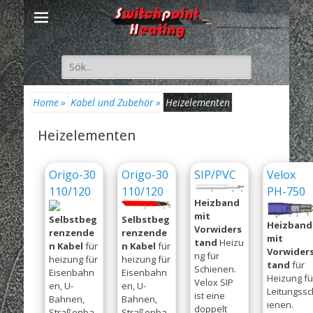
Suche
nach:
Home
»
Kabel und Zubehör
»
Heizelementen
Heizelementen
Origo-30
Origo-30
SIP/PVC
Velox
110/120
110/120
PH-750
Heizband
mit
Selbstbeg
Selbstbeg
Heizband
Vorwiders
renzende
renzende
mit
tand
Heizu
n Kabel
für
n Kabel
für
Vorwider
ng für
heizung für
heizung für
tand
für
Schienen.
Eisenbahn
Eisenbahn
Heizung fü
Velox SIP
en, U-
en, U-
Leitungssc
ist eine
Bahnen,
Bahnen,
ienen.
doppelt
Straßenba
Straßenba