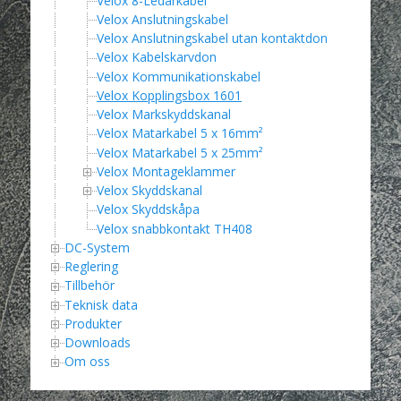
Velox 8-Ledarkabel
Velox Anslutningskabel
Velox Anslutningskabel utan kontaktdon
Velox Kabelskarvdon
Velox Kommunikationskabel
Velox Kopplingsbox 1601
Velox Markskyddskanal
Velox Matarkabel 5 x 16mm²
Velox Matarkabel 5 x 25mm²
Velox Montageklammer
Velox Skyddskanal
Velox Skyddskåpa
Velox snabbkontakt TH408
DC-System
Reglering
Tillbehör
Teknisk data
Produkter
Downloads
Om oss