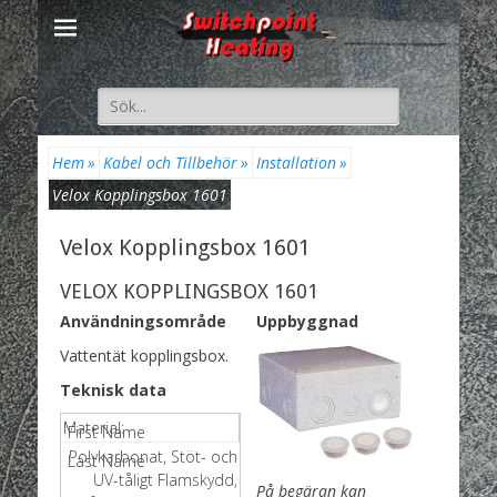
Sök
efter:
Hem
»
Kabel och Tillbehör
»
Installation
»
Velox Kopplingsbox 1601
Velox Kopplingsbox 1601
VELOX KOPPLINGSBOX 1601
Användningsområde
Uppbyggnad
Vattentät kopplingsbox.
Teknisk data
Material:
Polykarbonat, Stöt- och
UV-tåligt Flamskydd,
På begäran kan