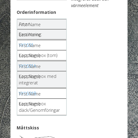
värmeelement
Orderinformation
Art.nr
Benämning:
VX1601
Kopplingsbox (tom)
VX1601A
Kopplingsbox med
integrerat
VX1601B
Kopplingsbox
däck/Genomföringar
Måttskiss