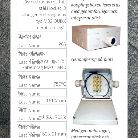
Låsmuttrar av rostfritt
kopplingsboxen levereras
stål i locket, 3
med genomföringar och
kabelgenomföringar av
integrerat däck
typ M32 QUIXX
membran ingår
Skyddsklass:
IP65
Kabelinföringar
Genomföring på plats
10 utbrytningar för
kabelintag M20 – M40
Kabelprov:
750°C
Typ:
1610/tom
Färg:
grå (RAL 7035)
Yttermått
Med genomföringar,
180 x 180 x 91 mm
integrerat däck och