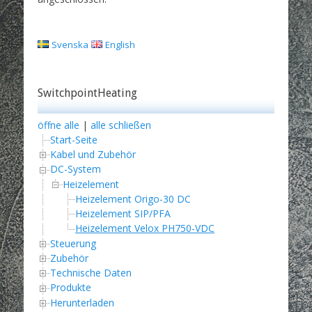
Svenska
English
SwitchpointHeating
öffne alle
|
alle schließen
Start-Seite
Kabel und Zubehör
DC-System
Heizelement
Heizelement Origo-30 DC
Heizelement SIP/PFA
Heizelement Velox PH750-VDC
Steuerung
Zubehör
Technische Daten
Produkte
Herunterladen