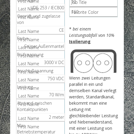
70
VDE 253 / IEC800
160
Geprüft und zugelasse
von
*
bei einem
CE
Leistungsabfall von 10%
Farbe
Isolierung
Grüner Außenmantel
Prüfspannung
3000 V DC
Anschlußspannung
Wenn zwei Leitungen
750 VDC
parallel in ein und
Leistung
demselben Kanal verlegt
70 W/m
werden, Standardkanal,
Abstand zwischen
bekommt man eine
Kontaktpunkten
Leitung mit
gleichbleibender Leistung
2 meter
und Nebenwiderstand,
Max.
mit einer Leistung von
Betriebstemperatur