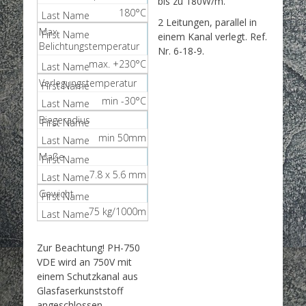
bis zu 180W/m.
180°C
2 Leitungen, parallel in
Max.
einem Kanal verlegt. Ref.
Belichtungstemperatur
Nr. 6-18-9.
max. +230°C
Verlegungstemperatur
min -30°C
Biegeradius
min 50mm
Maße
7.8 x 5.6 mm
Gewicht
75 kg/1000m
Zur Beachtung! PH-750
VDE wird an 750V mit
einem Schutzkanal aus
Glasfaserkunststoff
angeschlossen.