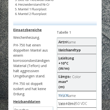
Heizwiderstand Ni-Cr
Mantel 1 Fluorplast
Mantel 2 Fluorplast
Einsatzbereiche
Tabelle 1
Weichenheizung.
Artnr
PH-750 hat einen
Heizbandtyp
doppelten Mantel aus
einem
Leistung
korrosionsbeständigen
+10°C
Material (Teflon) und
(W/m)
hält aggressiven
Umgebungen stand.
Länge
max*
PH-750 ist doppelt
(m)
isoliert und hat keine
Erdung.
VX504
Heizbanddaten
Velox PH-750 VDC
Grundtyp