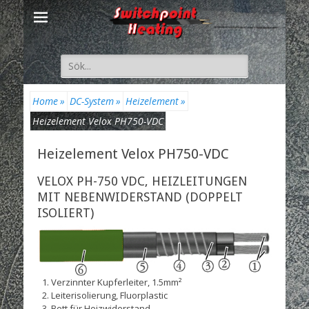
Suche
nach:
Home
»
DC-System
»
Heizelement
»
Heizelement Velox PH750-VDC
Heizelement Velox PH750-VDC
VELOX PH-750 VDC, HEIZLEITUNGEN
MIT NEBENWIDERSTAND (DOPPELT
ISOLIERT)
Verzinnter Kupferleiter, 1.5mm²
Leiterisolierung, Fluorplastic
Bett für Heizwiderstand